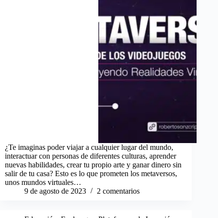
¿Te imaginas poder viajar a cualquier lugar del mundo,
interactuar con personas de diferentes culturas, aprender
nuevas habilidades, crear tu propio arte y ganar dinero sin
salir de tu casa? Esto es lo que prometen los metaversos,
unos mundos virtuales…
9 de agosto de 2023
2 comentarios