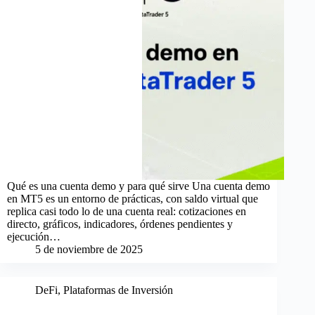
Qué es una cuenta demo y para qué sirve Una cuenta demo
en MT5 es un entorno de prácticas, con saldo virtual que
replica casi todo lo de una cuenta real: cotizaciones en
directo, gráficos, indicadores, órdenes pendientes y
ejecución…
5 de noviembre de 2025
DeFi
,
Plataformas de Inversión