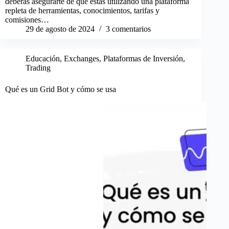
deberás asegurarte de que estás utilizando una plataforma
repleta de herramientas, conocimientos, tarifas y
comisiones…
29 de agosto de 2024
3 comentarios
Educación
,
Exchanges
,
Plataformas de Inversión
,
Trading
Qué es un Grid Bot y cómo se usa