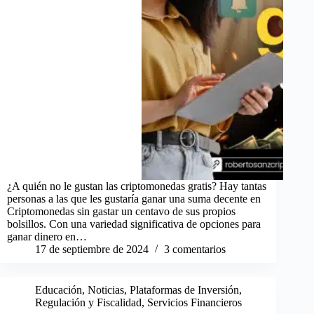
¿A quién no le gustan las criptomonedas gratis? Hay tantas
personas a las que les gustaría ganar una suma decente en
Criptomonedas sin gastar un centavo de sus propios
bolsillos. Con una variedad significativa de opciones para
ganar dinero en…
17 de septiembre de 2024
3 comentarios
Educación
,
Noticias
,
Plataformas de Inversión
,
Regulación y Fiscalidad
,
Servicios Financieros