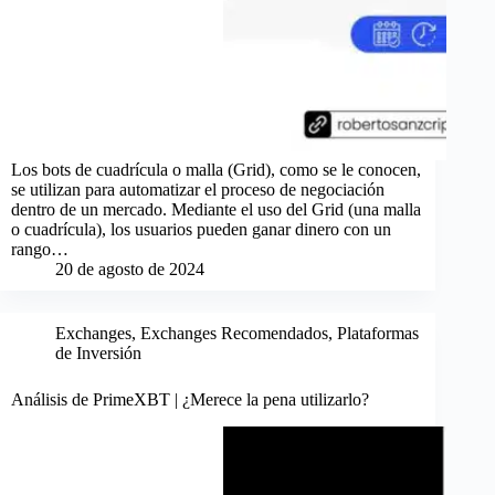
Los bots de cuadrícula o malla (Grid), como se le conocen,
se utilizan para automatizar el proceso de negociación
dentro de un mercado. Mediante el uso del Grid (una malla
o cuadrícula), los usuarios pueden ganar dinero con un
rango…
20 de agosto de 2024
Exchanges
,
Exchanges Recomendados
,
Plataformas
de Inversión
Análisis de PrimeXBT | ¿Merece la pena utilizarlo?