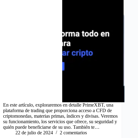
En este artículo, exploraremos en detalle PrimeXBT, una
plataforma de trading que proporciona acceso a CFD de
criptomonedas, materias primas, índices y divisas. Veremos
su funcionamiento, los servicios que ofrece, su seguridad y
quién puede beneficiarse de su uso. También te…
22 de julio de 2024
2 comentarios