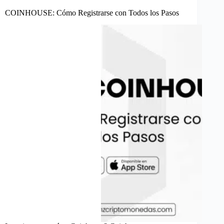
COINHOUSE: Cómo Registrarse con Todos los Pasos