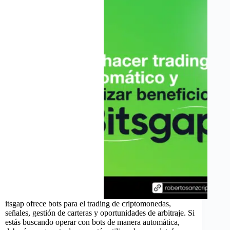
itsgap ofrece bots para el trading de criptomonedas,
señales, gestión de carteras y oportunidades de arbitraje. Si
estás buscando operar con bots de manera automática,