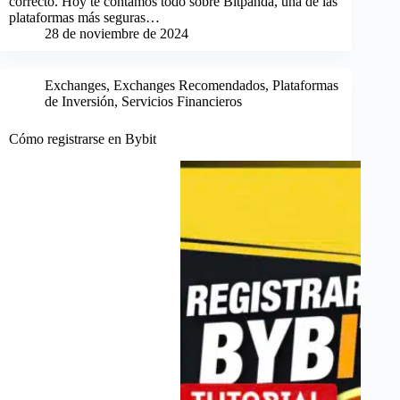
correcto. Hoy te contamos todo sobre Bitpanda, una de las
plataformas más seguras…
28 de noviembre de 2024
Exchanges
,
Exchanges Recomendados
,
Plataformas
de Inversión
,
Servicios Financieros
Cómo registrarse en Bybit