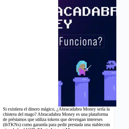
Si existiera el dinero mágico, ¿Abracadabra Money sería la
chistera del mago? Abracadabra Money es una plataforma
de préstamos que utiliza tokens que devengan intereses
(ibTKNs) como garantía para pedir prestada una stablecoin