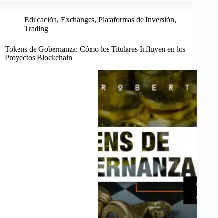
Educación
,
Exchanges
,
Plataformas de Inversión
,
Trading
Tokens de Gobernanza: Cómo los Titulares Influyen en los
Proyectos Blockchain