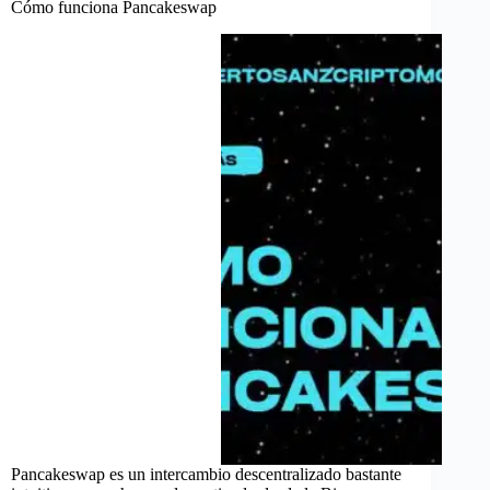
Cómo funciona Pancakeswap
Pancakeswap es un intercambio descentralizado bastante