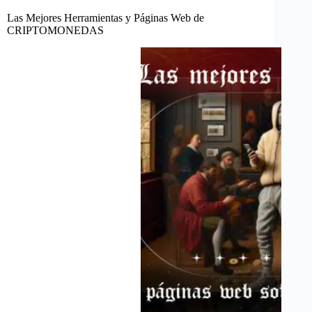
Las Mejores Herramientas y Páginas Web de
CRIPTOMONEDAS