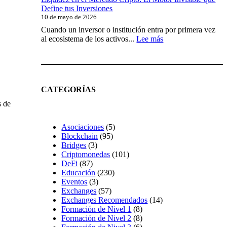
Define tus Inversiones
vs
10 de mayo de 2026
análisis
técnico
Cuando un inversor o institución entra por primera vez
en
:
al ecosistema de los activos...
Lee más
cripto:
Liquidez
guía
en
completa
el
Mercado
Cripto:
CATEGORÍAS
El
Motor
s de
Invisible
,
que
Asociaciones
(5)
Define
Blockchain
(95)
tus
Bridges
(3)
Inversiones
Criptomonedas
(101)
DeFi
(87)
Educación
(230)
Eventos
(3)
Exchanges
(57)
Exchanges Recomendados
(14)
Formación de Nivel 1
(8)
Formación de Nivel 2
(8)