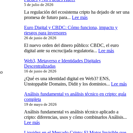
5 de julio de 2026
La regulación del ecosistema cripto ha dejado de ser una
:
promesa de futuro para...
Lee más
Regulación
Euro Digital y CBDC: Cómo funciona, impacto y
Cripto
riesgos para inversores
Global:
26 de junio de 2026
El
Mapa
El nuevo orden del dinero público: CBDC, el euro
Real
:
digital ante su encrucijada regulatoria...
Lee más
de
Euro
lo
Web3, Metaverso e Identidades Digitales
Digital
que
Descentralizadas
y
Puedes
16 de junio de 2026
CBDC:
zo
y
Cómo
¿Qué es una identidad digital en Web3? ENS,
No
funciona,
:
Unstoppable Domains, Didit y los dominios...
Lee más
Puedes
impacto
We
Hacer
y
Análisis fundamental vs análisis técnico en cripto: guía
Me
riesgos
completa
e
para
19 de mayo de 2026
Ide
inversores
Dig
Análisis fundamental vs análisis técnico aplicado a
Des
cripto: diferencias, usos y cómo combinarlos Análisis...
:
Lee más
Análisis
Liquidez en el Mercado Cripto: El Motor Invisible que
fundamental