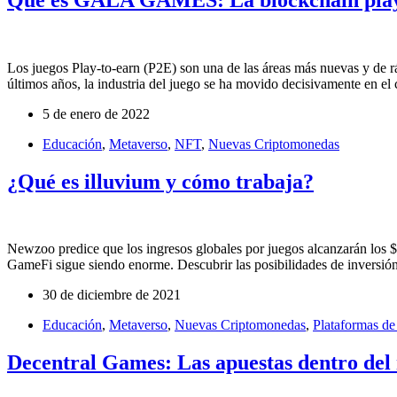
Los juegos Play-to-earn (P2E) son una de las áreas más nuevas y de r
últimos años, la industria del juego se ha movido decisivamente en 
5 de enero de 2022
Educación
,
Metaverso
,
NFT
,
Nuevas Criptomonedas
¿Qué es illuvium y cómo trabaja?
Newzoo predice que los ingresos globales por juegos alcanzarán los $ 
GameFi sigue siendo enorme. Descubrir las posibilidades de invers
30 de diciembre de 2021
Educación
,
Metaverso
,
Nuevas Criptomonedas
,
Plataformas de
Decentral Games: Las apuestas dentro del