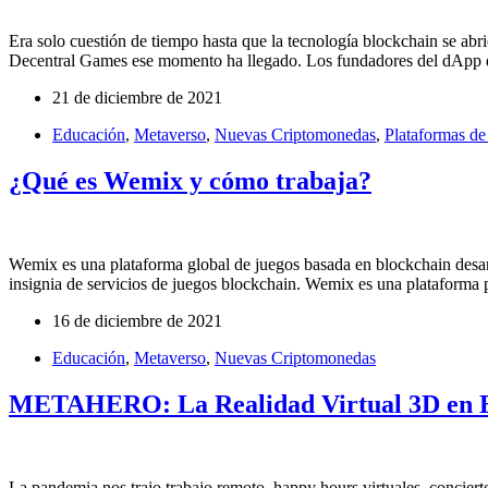
Era solo cuestión de tiempo hasta que la tecnología blockchain se abr
Decentral Games ese momento ha llegado. Los fundadores del dApp 
21 de diciembre de 2021
Educación
,
Metaverso
,
Nuevas Criptomonedas
,
Plataformas de
¿Qué es Wemix y cómo trabaja?
Wemix es una plataforma global de juegos basada en blockchain de
insignia de servicios de juegos blockchain. Wemix es una plataforma
16 de diciembre de 2021
Educación
,
Metaverso
,
Nuevas Criptomonedas
METAHERO: La Realidad Virtual 3D en B
La pandemia nos trajo trabajo remoto, happy hours virtuales, conciertos