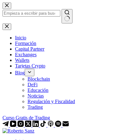
Saltar
al
contenido
Sin
resultados
Inicio
Formación
Capital Partner
Exchanges
Wallets
Tarjetas Crypto
Blog
Blockchain
DeFi
Educación
Noticias
Regulación y Fiscalidad
Trading
Curso Gratis de Trading