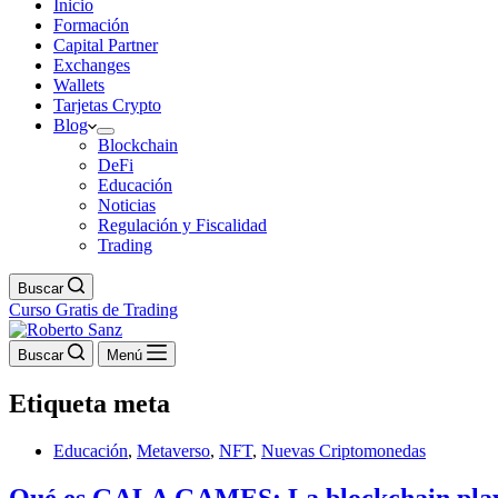
Inicio
Formación
Capital Partner
Exchanges
Wallets
Tarjetas Crypto
Blog
Blockchain
DeFi
Educación
Noticias
Regulación y Fiscalidad
Trading
Buscar
Curso Gratis de Trading
Buscar
Menú
Etiqueta
meta
Educación
,
Metaverso
,
NFT
,
Nuevas Criptomonedas
Qué es GALA GAMES: La blockchain play