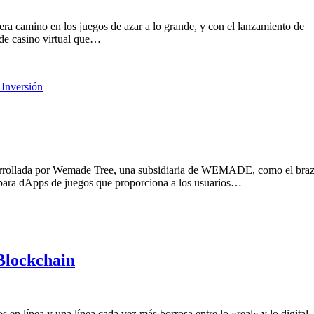
iera camino en los juegos de azar a lo grande, y con el lanzamiento de
de casino virtual que…
 Inversión
sarrollada por Wemade Tree, una subsidiaria de WEMADE, como el bra
 para dApps de juegos que proporciona a los usuarios…
lockchain
 en línea y una línea cada vez más borrosa entre lo «real» y lo digital.