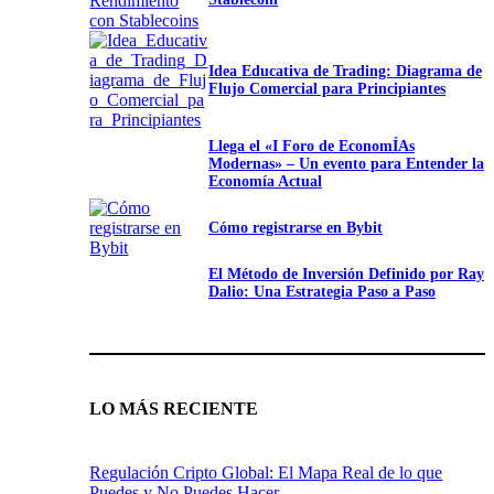
Idea Educativa de Trading: Diagrama de
Flujo Comercial para Principiantes
Llega el «I Foro de EconomÍAs
Modernas» – Un evento para Entender la
Economía Actual
Cómo registrarse en Bybit
El Método de Inversión Definido por Ray
Dalio: Una Estrategia Paso a Paso
LO MÁS RECIENTE
Regulación Cripto Global: El Mapa Real de lo que
Puedes y No Puedes Hacer