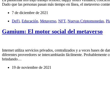
Dado que las personas pasan más tiempo en línea, el metaverso comi
7 de diciembre de 2021
DeFi
,
Educación
,
Metaverso
,
NFT
,
Nuevas Criptomonedas
,
Pl
Gamium: El motor social del metaverso
Internet utiliza servicios privados, centralizados y a veces bases de da
diferentes proveedores se intercambiarán fácilmente. Probablemente c
brindando…
19 de noviembre de 2021