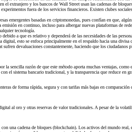
en el extranjero y los bancos de Wall Street usan las cadenas de bloques
perimentos fuera de los servicios financieros. Existen clubes sociales,
resas emergentes basadas en criptomonedas, pues confían en que, algún d
 emisión en continuo, incluso para albergar nuevas plataformas de redes
alquier tecnología.
 debido a que es relativo y dependerá de las necesidades de las person
digital, esto se enfoca principalmente en el respaldo hacia una divisa
t sufren devaluaciones constantemente, haciendo que los ciudadanos pie
r la sencilla razón de que este método aporta muchas ventajas, como e
n el sistema bancario tradicional, y la transparencia que reduce en gr
nteras de forma rápida, segura y con tarifas más bajas en comparación c
igital al oro y otras reservas de valor tradicionales. A pesar de la volati
al con una cadena de bloques (blockchain). Los activos del mundo real, 