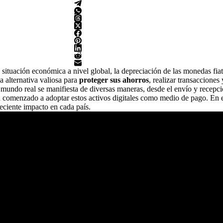
ituación económica a nivel global, la depreciación de las monedas fiat 
 alternativa valiosa para
proteger sus ahorros
, realizar transacciones
l mundo real se manifiesta de diversas maneras, desde el envío y recepc
n comenzado a adoptar estos activos digitales como medio de pago. En 
eciente impacto en cada país.