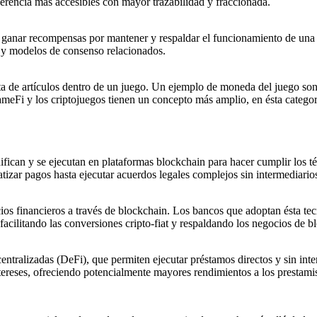
ferencia más accesibles con mayor trazabilidad y fraccionada.
ganar recompensas por mantener y respaldar el funcionamiento de una 
y modelos de consenso relacionados.
ta de artículos dentro de un juego. Un ejemplo de moneda del juego son 
 GameFi y los criptojuegos tienen un concepto más amplio, en ésta cate
difican y se ejecutan en plataformas blockchain para hacer cumplir los
tizar pagos hasta ejecutar acuerdos legales complejos sin intermediario
os financieros a través de blockchain. Los bancos que adoptan ésta tec
facilitando las conversiones cripto-fiat y respaldando los negocios de b
ntralizadas (DeFi), que permiten ejecutar préstamos directos y sin inte
intereses, ofreciendo potencialmente mayores rendimientos a los prestam