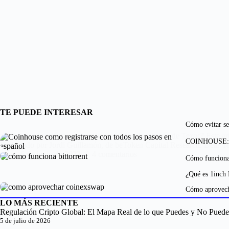
TE PUEDE INTERESAR
Cómo evitar se
¿Quieres saber cómo generar ingresos con la minería de Tezos? Este art
COINHOUSE: Có
Redactado por Jordi Guillamón, de beToken Capital Research. Dear T
6 de junio de 2022
4 comentarios
Cómo funciona
¿Qué es 1inch 
Cómo aprovec
LO MÁS RECIENTE
Regulación Cripto Global: El Mapa Real de lo que Puedes y No Pued
5 de julio de 2026