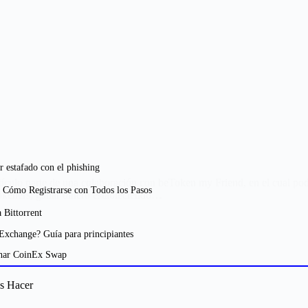
r estafado con el phishing
ículo parte de una colaboración con beToken my Friend, en el cual podré
mo Registrarse con Todos los Pasos
okeners, ganar dinero estableciendo…
 Bittorrent
Exchange? Guía para principiantes
har CoinEx Swap
es Hacer