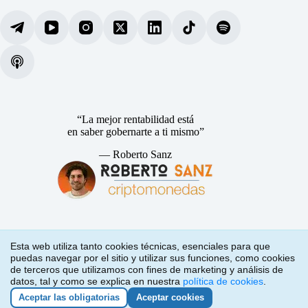
“La mejor rentabilidad está
en saber gobernarte a ti mismo”
— Roberto Sanz
Información de Contacto
Esta web utiliza tanto cookies técnicas, esenciales para que
puedas navegar por el sitio y utilizar sus funciones, como cookies
de terceros que utilizamos con fines de marketing y análisis de
Calle Génesis, 0x. Madrid, España.
datos, tal y como se explica en nuestra
política de cookies
.
hola@robertosanz.com
Aceptar las obligatorias
Aceptar cookies
Copyright © 2026 - Web creada por Roberto Sanz. Consulta