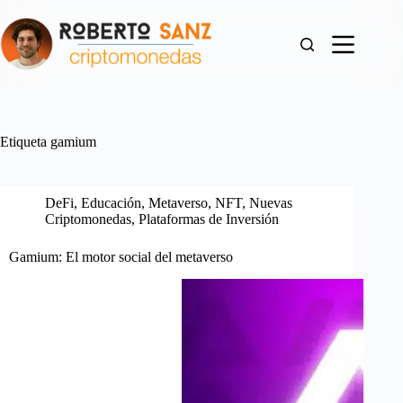
Saltar
al
contenido
Etiqueta
gamium
DeFi
,
Educación
,
Metaverso
,
NFT
,
Nuevas
Criptomonedas
,
Plataformas de Inversión
Gamium: El motor social del metaverso