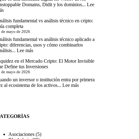
No
funciona,
nstoppable Domains, Didit y los dominios...
Lee
Puedes
impacto
:
ás
Hacer
y
Web3,
riesgos
álisis fundamental vs análisis técnico en cripto:
Metaverso
para
uía completa
e
inversores
 de mayo de 2026
Identidades
Digitales
álisis fundamental vs análisis técnico aplicado a
Descentralizadas
ipto: diferencias, usos y cómo combinarlos
:
álisis...
Lee más
Análisis
quidez en el Mercado Cripto: El Motor Invisible
fundamental
e Define tus Inversiones
vs
 de mayo de 2026
análisis
técnico
ando un inversor o institución entra por primera
en
:
z al ecosistema de los activos...
Lee más
cripto:
Liquidez
guía
en
completa
el
Mercado
Cripto:
ATEGORÍAS
El
Motor
Invisible
Asociaciones
(5)
que