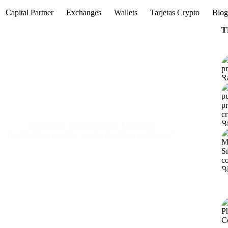
Capital Partner
Exchanges
Wallets
Tarjetas Crypto
Blo
T
Blockchain
,
Criptomonedas
,
Educación
¿La Web3 va a acabar con las grandes tecnológicas?