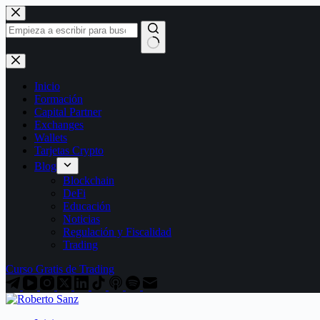
Saltar
al
contenido
Sin
resultados
Inicio
Formación
Capital Partner
Exchanges
Wallets
Tarjetas Crypto
Blog
Blockchain
DeFi
Educación
Noticias
Regulación y Fiscalidad
Trading
Curso Gratis de Trading