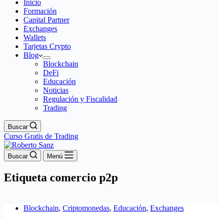
Inicio
Formación
Capital Partner
Exchanges
Wallets
Tarjetas Crypto
Blog
Blockchain
DeFi
Educación
Noticias
Regulación y Fiscalidad
Trading
Buscar
Curso Gratis de Trading
Buscar
Menú
Etiqueta
comercio p2p
Blockchain
,
Criptomonedas
,
Educación
,
Exchanges