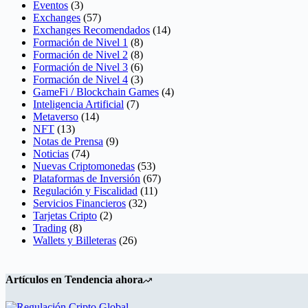
Eventos
(3)
Exchanges
(57)
Exchanges Recomendados
(14)
Formación de Nivel 1
(8)
Formación de Nivel 2
(8)
Formación de Nivel 3
(6)
Formación de Nivel 4
(3)
GameFi / Blockchain Games
(4)
Inteligencia Artificial
(7)
Metaverso
(14)
NFT
(13)
Notas de Prensa
(9)
Noticias
(74)
Nuevas Criptomonedas
(53)
Plataformas de Inversión
(67)
Regulación y Fiscalidad
(11)
Servicios Financieros
(32)
Tarjetas Cripto
(2)
Trading
(8)
Wallets y Billeteras
(26)
Artículos en Tendencia ahora