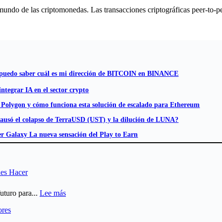
mundo de las criptomonedas. Las transacciones criptográficas peer-to-pe
uedo saber cuál es mi dirección de BITCOIN en BINANCE
ntegrar IA en el sector crypto
 Polygon y cómo funciona esta solución de escalado para Ethereum
ausó el colapso de TerraUSD (UST) y la dilución de LUNA?
r Galaxy La nueva sensación del Play to Earn
des Hacer
:
uturo para...
Lee más
Regulación
ores
Cripto
Global: