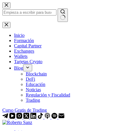
Saltar
al
contenido
Sin
resultados
Inicio
Formación
Capital Partner
Exchanges
Wallets
Tarjetas Crypto
Blog
Blockchain
DeFi
Educación
Noticias
Regulación y Fiscalidad
Trading
Curso Gratis de Trading