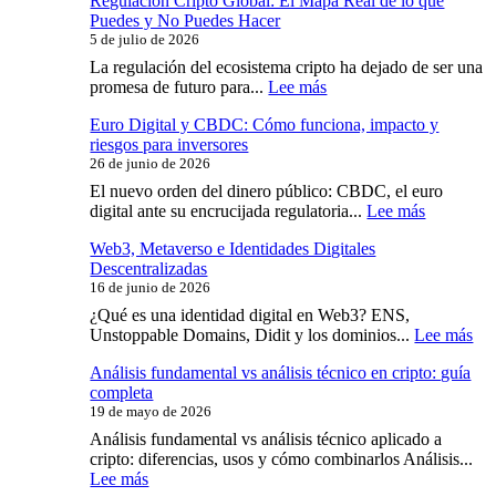
Regulación Cripto Global: El Mapa Real de lo que
Puedes y No Puedes Hacer
5 de julio de 2026
La regulación del ecosistema cripto ha dejado de ser una
:
promesa de futuro para...
Lee más
Regulación
Euro Digital y CBDC: Cómo funciona, impacto y
Cripto
riesgos para inversores
Global:
26 de junio de 2026
El
Mapa
El nuevo orden del dinero público: CBDC, el euro
Real
:
digital ante su encrucijada regulatoria...
Lee más
de
Euro
lo
Web3, Metaverso e Identidades Digitales
Digital
que
Descentralizadas
y
Puedes
16 de junio de 2026
CBDC:
y
Cómo
¿Qué es una identidad digital en Web3? ENS,
No
funciona,
:
Unstoppable Domains, Didit y los dominios...
Lee más
Puedes
impacto
We
Hacer
y
Análisis fundamental vs análisis técnico en cripto: guía
Me
riesgos
completa
e
para
19 de mayo de 2026
Ide
inversores
Dig
Análisis fundamental vs análisis técnico aplicado a
Des
cripto: diferencias, usos y cómo combinarlos Análisis...
:
Lee más