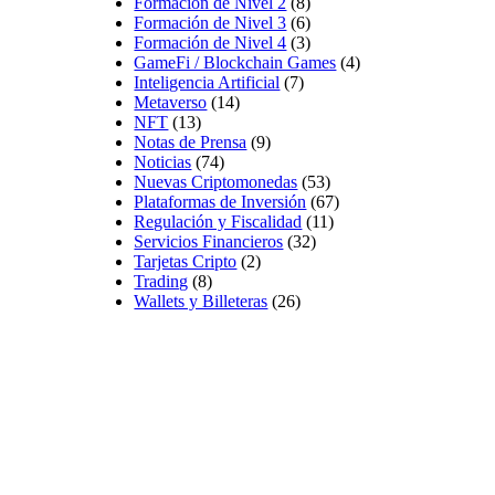
Formación de Nivel 2
(8)
Formación de Nivel 3
(6)
Formación de Nivel 4
(3)
GameFi / Blockchain Games
(4)
Inteligencia Artificial
(7)
Metaverso
(14)
NFT
(13)
Notas de Prensa
(9)
Noticias
(74)
Nuevas Criptomonedas
(53)
Plataformas de Inversión
(67)
Regulación y Fiscalidad
(11)
Servicios Financieros
(32)
Tarjetas Cripto
(2)
Trading
(8)
Wallets y Billeteras
(26)