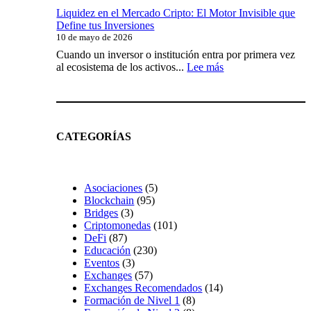
Análisis
Liquidez en el Mercado Cripto: El Motor Invisible que
fundamental
Define tus Inversiones
vs
10 de mayo de 2026
análisis
técnico
Cuando un inversor o institución entra por primera vez
en
:
al ecosistema de los activos...
Lee más
cripto:
Liquidez
guía
en
completa
el
Mercado
Cripto:
CATEGORÍAS
El
Motor
Invisible
que
Asociaciones
(5)
Define
Blockchain
(95)
tus
Bridges
(3)
Inversiones
Criptomonedas
(101)
DeFi
(87)
Educación
(230)
Eventos
(3)
Exchanges
(57)
Exchanges Recomendados
(14)
Formación de Nivel 1
(8)