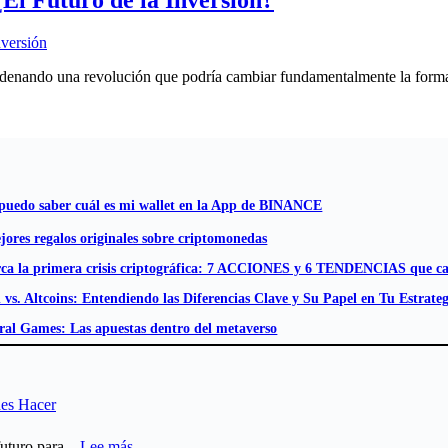
cadenando una revolución que podría cambiar fundamentalmente la forma
uedo saber cuál es mi wallet en la App de BINANCE
jores regalos originales sobre criptomonedas
rca la primera crisis criptográfica: 7 ACCIONES y 6 TENDENCIAS que c
n vs. Altcoins: Entendiendo las Diferencias Clave y Su Papel en Tu Estrate
ral Games: Las apuestas dentro del metaverso
des Hacer
:
uturo para...
Lee más