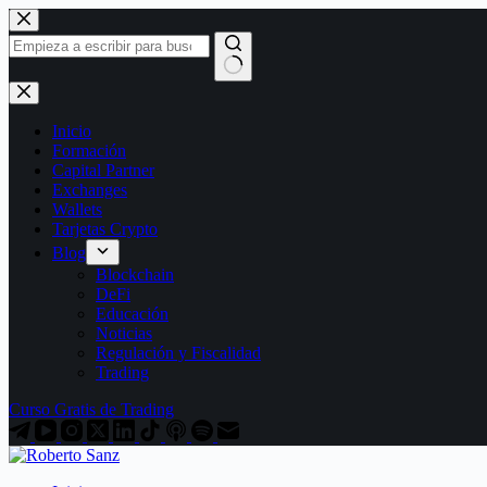
Saltar
al
contenido
Sin
resultados
Inicio
Formación
Capital Partner
Exchanges
Wallets
Tarjetas Crypto
Blog
Blockchain
DeFi
Educación
Noticias
Regulación y Fiscalidad
Trading
Curso Gratis de Trading