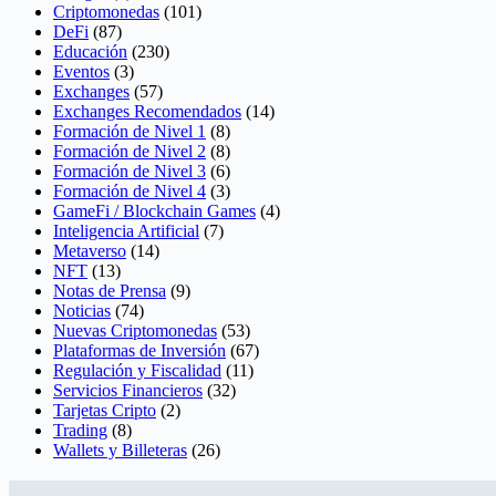
Criptomonedas
(101)
DeFi
(87)
Educación
(230)
Eventos
(3)
Exchanges
(57)
Exchanges Recomendados
(14)
Formación de Nivel 1
(8)
Formación de Nivel 2
(8)
Formación de Nivel 3
(6)
Formación de Nivel 4
(3)
GameFi / Blockchain Games
(4)
Inteligencia Artificial
(7)
Metaverso
(14)
NFT
(13)
Notas de Prensa
(9)
Noticias
(74)
Nuevas Criptomonedas
(53)
Plataformas de Inversión
(67)
Regulación y Fiscalidad
(11)
Servicios Financieros
(32)
Tarjetas Cripto
(2)
Trading
(8)
Wallets y Billeteras
(26)