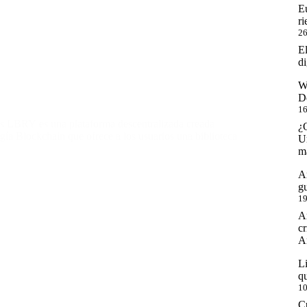
E
ri
26
E
di
W
D
16
s LBRY es una plataforma descentralizada creada
¿
gía Blockchain que ofrece a los usuarios una biblioteca
U
m
An
g
19
An
cr
An
Li
qu
10
Cu