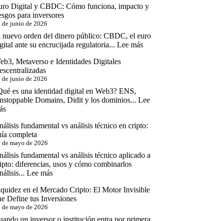
uro Digital y CBDC: Cómo funciona, impacto y
Cripto
esgos para inversores
Global:
 de junio de 2026
El
Mapa
l nuevo orden del dinero público: CBDC, el euro
Real
:
gital ante su encrucijada regulatoria...
Lee más
de
Euro
lo
eb3, Metaverso e Identidades Digitales
Digital
que
escentralizadas
y
Puedes
 de junio de 2026
CBDC:
y
Cómo
Qué es una identidad digital en Web3? ENS,
No
funciona,
nstoppable Domains, Didit y los dominios...
Lee
Puedes
impacto
:
ás
Hacer
y
Web3,
riesgos
álisis fundamental vs análisis técnico en cripto:
Metaverso
para
uía completa
e
inversores
 de mayo de 2026
Identidades
Digitales
álisis fundamental vs análisis técnico aplicado a
Descentralizadas
ipto: diferencias, usos y cómo combinarlos
:
álisis...
Lee más
Análisis
quidez en el Mercado Cripto: El Motor Invisible
fundamental
e Define tus Inversiones
vs
 de mayo de 2026
análisis
técnico
ando un inversor o institución entra por primera