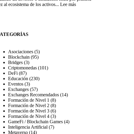
en
:
z al ecosistema de los activos...
Lee más
cripto:
Liquidez
guía
en
completa
el
Mercado
Cripto:
ATEGORÍAS
El
Motor
Invisible
Asociaciones
(5)
que
Blockchain
(95)
Define
Bridges
(3)
tus
Criptomonedas
(101)
Inversiones
DeFi
(87)
Educación
(230)
Eventos
(3)
Exchanges
(57)
Exchanges Recomendados
(14)
Formación de Nivel 1
(8)
Formación de Nivel 2
(8)
Formación de Nivel 3
(6)
Formación de Nivel 4
(3)
GameFi / Blockchain Games
(4)
Inteligencia Artificial
(7)
Metaverso
(14)