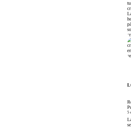
L
R
P
5 
La
se