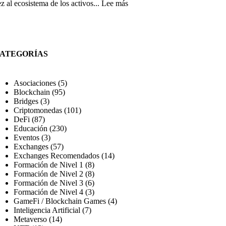
en
:
z al ecosistema de los activos...
Lee más
cripto:
Liquidez
guía
en
completa
el
Mercado
Cripto:
ATEGORÍAS
El
Motor
Invisible
Asociaciones
(5)
que
Blockchain
(95)
Define
Bridges
(3)
tus
Criptomonedas
(101)
Inversiones
DeFi
(87)
Educación
(230)
Eventos
(3)
Exchanges
(57)
Exchanges Recomendados
(14)
Formación de Nivel 1
(8)
Formación de Nivel 2
(8)
Formación de Nivel 3
(6)
Formación de Nivel 4
(3)
GameFi / Blockchain Games
(4)
Inteligencia Artificial
(7)
Metaverso
(14)