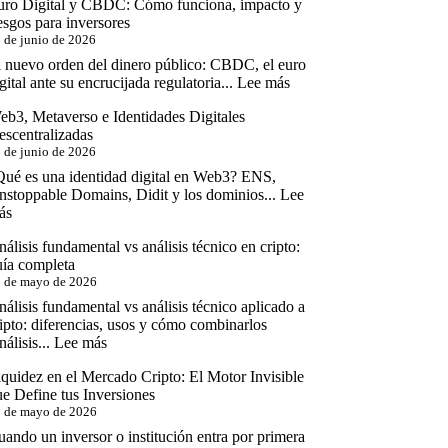
uro Digital y CBDC: Cómo funciona, impacto y
Cripto
esgos para inversores
Global:
 de junio de 2026
El
Mapa
l nuevo orden del dinero público: CBDC, el euro
Real
:
gital ante su encrucijada regulatoria...
Lee más
de
Euro
lo
eb3, Metaverso e Identidades Digitales
Digital
que
escentralizadas
y
Puedes
 de junio de 2026
CBDC:
y
Cómo
Qué es una identidad digital en Web3? ENS,
No
funciona,
nstoppable Domains, Didit y los dominios...
Lee
Puedes
impacto
:
ás
Hacer
y
Web3,
riesgos
álisis fundamental vs análisis técnico en cripto:
Metaverso
para
uía completa
e
inversores
 de mayo de 2026
Identidades
Digitales
álisis fundamental vs análisis técnico aplicado a
Descentralizadas
ipto: diferencias, usos y cómo combinarlos
:
álisis...
Lee más
Análisis
quidez en el Mercado Cripto: El Motor Invisible
fundamental
e Define tus Inversiones
vs
 de mayo de 2026
análisis
técnico
ando un inversor o institución entra por primera