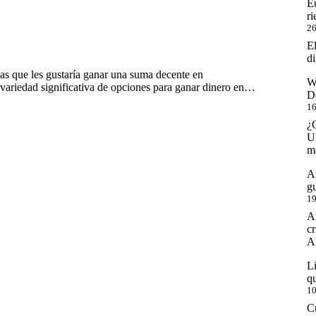
E
ri
26
E
di
las que les gustaría ganar una suma decente en
W
 variedad significativa de opciones para ganar dinero en…
D
16
¿
U
m
An
g
19
An
cr
An
Li
qu
10
Cu