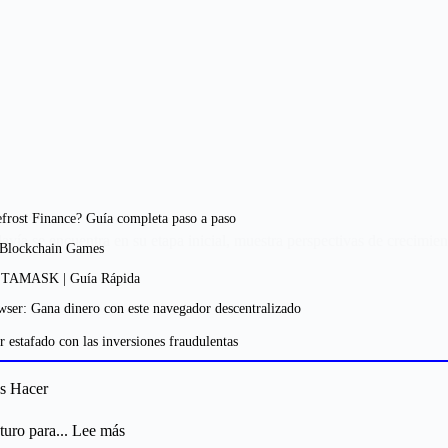
rost Finance? Guía completa paso a paso
todavía se encuentra en su etapa inicial, muestra perspectivas de crecim
 Blockchain Games
TAMASK | Guía Rápida
r: Gana dinero con este navegador descentralizado
 estafado con las inversiones fraudulentas
es Hacer
:
turo para...
Lee más
Regulación