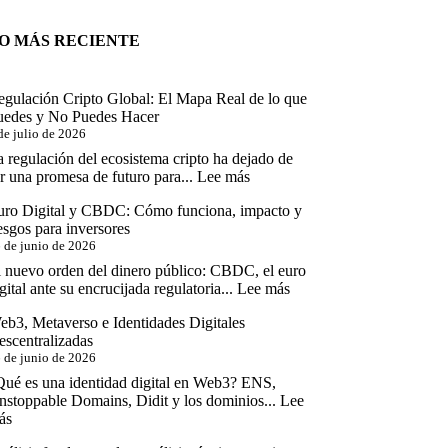
O MÁS RECIENTE
egulación Cripto Global: El Mapa Real de lo que
uedes y No Puedes Hacer
de julio de 2026
 regulación del ecosistema cripto ha dejado de
:
r una promesa de futuro para...
Lee más
Regulación
uro Digital y CBDC: Cómo funciona, impacto y
Cripto
esgos para inversores
Global:
 de junio de 2026
El
Mapa
l nuevo orden del dinero público: CBDC, el euro
Real
:
gital ante su encrucijada regulatoria...
Lee más
de
Euro
lo
eb3, Metaverso e Identidades Digitales
Digital
que
escentralizadas
y
Puedes
 de junio de 2026
CBDC:
y
Cómo
Qué es una identidad digital en Web3? ENS,
No
funciona,
nstoppable Domains, Didit y los dominios...
Lee
Puedes
impacto
:
ás
Hacer
y
Web3,