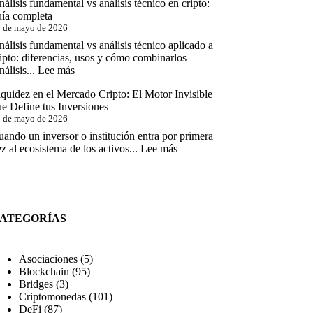
riesgos
álisis fundamental vs análisis técnico en cripto:
Metaverso
para
uía completa
e
inversores
 de mayo de 2026
Identidades
Digitales
álisis fundamental vs análisis técnico aplicado a
Descentralizadas
ipto: diferencias, usos y cómo combinarlos
:
álisis...
Lee más
Análisis
quidez en el Mercado Cripto: El Motor Invisible
fundamental
e Define tus Inversiones
vs
 de mayo de 2026
análisis
técnico
ando un inversor o institución entra por primera
en
:
z al ecosistema de los activos...
Lee más
cripto:
Liquidez
guía
en
completa
el
Mercado
Cripto:
ATEGORÍAS
El
Motor
Invisible
Asociaciones
(5)
que
Blockchain
(95)
Define
Bridges
(3)
tus
Criptomonedas
(101)
Inversiones
DeFi
(87)