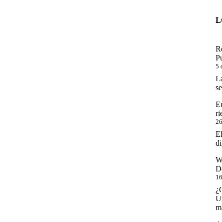
L
R
P
5 
La
se
E
ri
26
E
di
W
D
16
¿
U
m