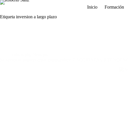
Saltar
Inicio
Formación
al
contenido
Etiqueta
inversion a largo plazo
Educación
,
Noticias
Se acerca la primera crisis criptográfica: 7 ACCIONES y 6 TENDEN