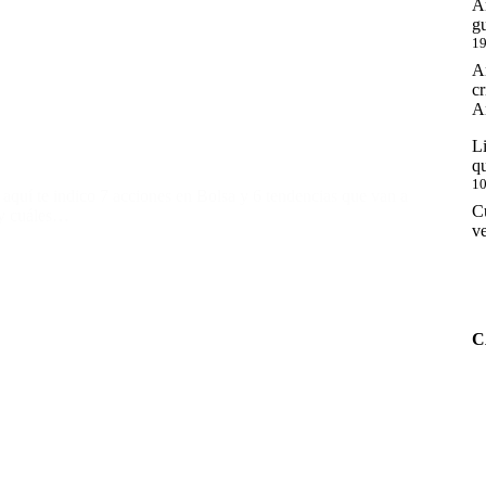
An
g
19
An
cr
An
Li
qu
10
y aquí te indico 7 acciones en Bolsa y 6 tendencias que van a
Cu
 y cuáles…
ve
C