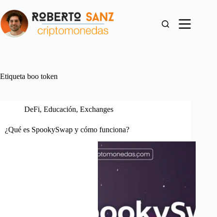
Saltar
al
contenido
Etiqueta
boo token
DeFi
,
Educación
,
Exchanges
¿Qué es SpookySwap y cómo funciona?