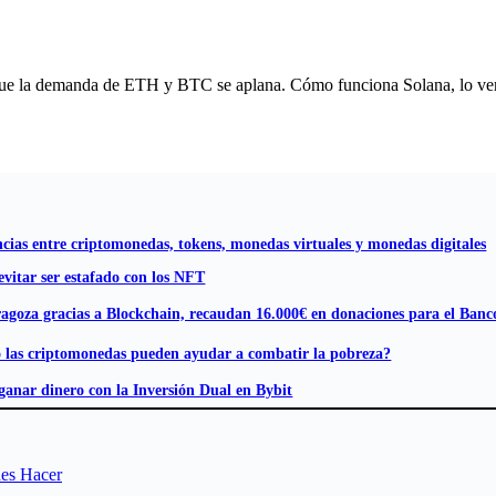
ue la demanda de ETH y BTC se aplana. Cómo funciona Solana, lo veremo
ncias entre criptomonedas, tokens, monedas virtuales y monedas digitales
vitar ser estafado con los NFT
agoza gracias a Blockchain, recaudan 16.000€ en donaciones para el Banc
las criptomonedas pueden ayudar a combatir la pobreza?
anar dinero con la Inversión Dual en Bybit
des Hacer