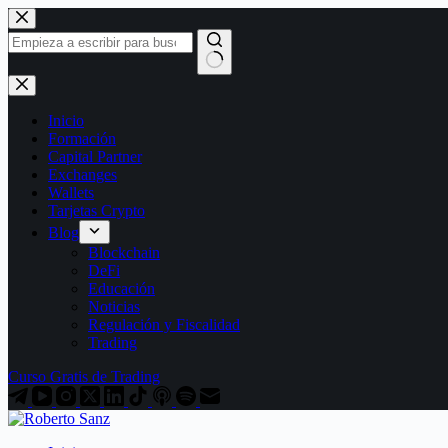
Saltar
al
contenido
Sin
resultados
Inicio
Formación
Capital Partner
Exchanges
Wallets
Tarjetas Crypto
Blog
Blockchain
DeFi
Educación
Noticias
Regulación y Fiscalidad
Trading
Curso Gratis de Trading