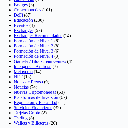
Bridges
(3)
Criptomonedas
(101)
DeFi
(87)
Educación
(230)
Eventos
(3)
Exchanges
(57)
Exchanges Recomendados
(14)
Formación de Nivel 1
(8)
Formación de Nivel 2
(8)
Formación de Nivel 3
(6)
Formación de Nivel 4
(3)
GameFi / Blockchain Games
(4)
Inteligencia Artificial
(7)
Metaverso
(14)
NFT
(13)
Notas de Prensa
(9)
Noticias
(74)
Nuevas Criptomonedas
(53)
Plataformas de Inversión
(67)
Regulación y Fiscalidad
(11)
Servicios Financieros
(32)
Tarjetas Cripto
(2)
Trading
(8)
Wallets y Billeteras
(26)