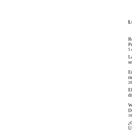
L
R
P
5 
La
se
E
ri
26
E
di
W
D
16
¿
U