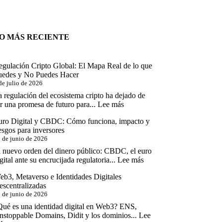
O MÁS RECIENTE
egulación Cripto Global: El Mapa Real de lo que
uedes y No Puedes Hacer
de julio de 2026
 regulación del ecosistema cripto ha dejado de
:
r una promesa de futuro para...
Lee más
Regulación
uro Digital y CBDC: Cómo funciona, impacto y
Cripto
esgos para inversores
Global:
 de junio de 2026
El
Mapa
l nuevo orden del dinero público: CBDC, el euro
Real
:
gital ante su encrucijada regulatoria...
Lee más
de
Euro
lo
eb3, Metaverso e Identidades Digitales
Digital
que
escentralizadas
y
Puedes
 de junio de 2026
CBDC:
y
Cómo
Qué es una identidad digital en Web3? ENS,
No
funciona,
nstoppable Domains, Didit y los dominios...
Lee
Puedes
impacto