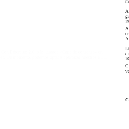
m
An
g
19
An
cr
An
Li
l. Con Ethereum 2.0, o la llamada «Capa de consenso» en
qu
iones. De momento, podemos optar a optimizar nuestros ETH
10
Cu
ve
C