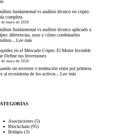
:
ás
Hacer
y
Web3,
riesgos
álisis fundamental vs análisis técnico en cripto:
Metaverso
para
uía completa
e
inversores
 de mayo de 2026
Identidades
Digitales
álisis fundamental vs análisis técnico aplicado a
Descentralizadas
ipto: diferencias, usos y cómo combinarlos
:
álisis...
Lee más
Análisis
quidez en el Mercado Cripto: El Motor Invisible
fundamental
e Define tus Inversiones
vs
 de mayo de 2026
análisis
técnico
ando un inversor o institución entra por primera
en
:
z al ecosistema de los activos...
Lee más
cripto:
Liquidez
guía
en
completa
el
Mercado
Cripto:
ATEGORÍAS
El
Motor
Invisible
Asociaciones
(5)
que
Blockchain
(95)
Define
Bridges
(3)
tus