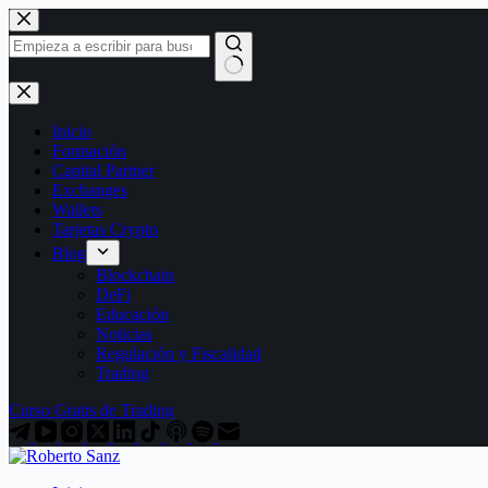
Saltar
al
contenido
Sin
resultados
Inicio
Formación
Capital Partner
Exchanges
Wallets
Tarjetas Crypto
Blog
Blockchain
DeFi
Educación
Noticias
Regulación y Fiscalidad
Trading
Curso Gratis de Trading