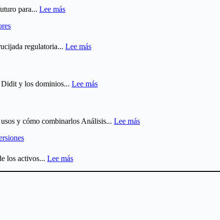
:
uturo para...
Lee más
Regulación
ores
Cripto
Global:
El
:
ucijada regulatoria...
Lee más
Mapa
Euro
Real
Digital
de
y
lo
CBDC:
:
idit y los dominios...
Lee más
que
Cómo
Web3,
Puedes
funciona,
Metaverso
y
impacto
e
No
y
Identidades
:
s, usos y cómo combinarlos Análisis...
Lee más
Puedes
riesgos
Digitales
Análisis
Hacer
para
Descentralizadas
ersiones
fundamental
inversores
vs
análisis
:
e los activos...
Lee más
técnico
Liquidez
en
en
cripto:
el
guía
Mercado
completa
Cripto:
El
Motor