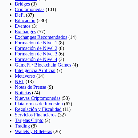
Bridges
(3)
Criptomonedas
(101)
DeFi
(87)
Educación
(230)
Eventos
(3)
Exchanges
(57)
Exchanges Recomendados
(14)
Formación de Nivel 1
(8)
Formación de Nivel 2
(8)
Formación de Nivel 3
(6)
Formación de Nivel 4
(3)
GameFi / Blockchain Games
(4)
Inteligencia Artificial
(7)
Metaverso
(14)
NFT
(13)
Notas de Prensa
(9)
Noticias
(74)
Nuevas Criptomonedas
(53)
Plataformas de Inversión
(67)
Regulación y Fiscalidad
(11)
Servicios Financieros
(32)
Tarjetas Cripto
(2)
Trading
(8)
Wallets y Billeteras
(26)