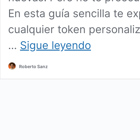
En esta guía sencilla te 
cualquier token personali
Cómo
…
Sigue leyendo
agregar
un
token
Roberto Sanz
a
MetaMask